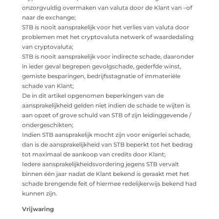
onzorgvuldig overmaken van valuta door de Klant van –of
naar de exchange;
STB is nooit aansprakelijk voor het verlies van valuta door
problemen met het cryptovaluta netwerk of waardedaling
van cryptovaluta;
STB is nooit aansprakelijk voor indirecte schade, daaronder
in ieder geval begrepen gevolgschade, gederfde winst,
gemiste besparingen, bedrijfsstagnatie of immateriële
schade van Klant;
De in dit artikel opgenomen beperkingen van de
aansprakelijkheid gelden niet indien de schade te wijten is
aan opzet of grove schuld van STB of zijn leidinggevende /
ondergeschikten;
Indien STB aansprakelijk mocht zijn voor enigerlei schade,
dan is de aansprakelijkheid van STB beperkt tot het bedrag
tot maximaal de aankoop van credits door Klant;
Iedere aansprakelijkheidsvordering jegens STB vervalt
binnen één jaar nadat de Klant bekend is geraakt met het
schade brengende feit of hiermee redelijkerwijs bekend had
kunnen zijn.
Vrijwaring