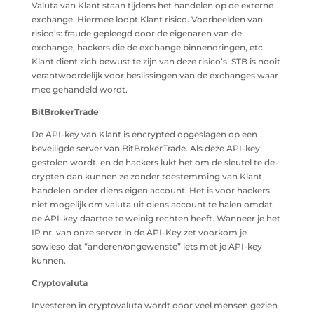
Valuta van Klant staan tijdens het handelen op de externe
exchange. Hiermee loopt Klant risico. Voorbeelden van
risico’s: fraude gepleegd door de eigenaren van de
exchange, hackers die de exchange binnendringen, etc.
Klant dient zich bewust te zijn van deze risico’s. STB is nooit
verantwoordelijk voor beslissingen van de exchanges waar
mee gehandeld wordt.
BitBrokerTrade
De API-key van Klant is encrypted opgeslagen op een
beveiligde server van BitBrokerTrade. Als deze API-key
gestolen wordt, en de hackers lukt het om de sleutel te de-
crypten dan kunnen ze zonder toestemming van Klant
handelen onder diens eigen account. Het is voor hackers
niet mogelijk om valuta uit diens account te halen omdat
de API-key daartoe te weinig rechten heeft. Wanneer je het
IP nr. van onze server in de API-Key zet voorkom je
sowieso dat “anderen/ongewenste” iets met je API-key
kunnen.
Cryptovaluta
Investeren in cryptovaluta wordt door veel mensen gezien