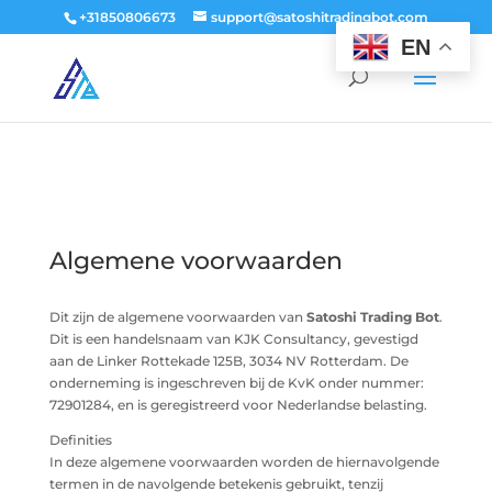
window.dataLayer = window.dataLayer || []; function gtag()
+31850806673
support@satoshitradingbot.com
{dataLayer.push(arguments);} gtag('js', new Date()); gtag('config', 'G-
EN
9PTN59T30Q');
Algemene voorwaarden
Dit zijn de algemene voorwaarden van
Satoshi Trading Bot
.
Dit is een handelsnaam van KJK Consultancy, gevestigd
aan de Linker Rottekade 125B, 3034 NV Rotterdam. De
onderneming is ingeschreven bij de KvK onder nummer:
72901284, en is geregistreerd voor Nederlandse belasting.
Definities
In deze algemene voorwaarden worden de hiernavolgende
termen in de navolgende betekenis gebruikt, tenzij